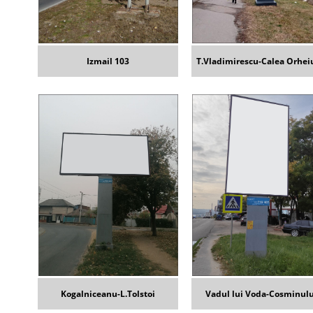
Izmail 103
T.Vladimirescu-Calea Orhei
Kogalniceanu-L.Tolstoi
Vadul lui Voda-Cosminulu