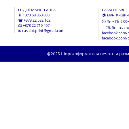
ОТДЕЛ МАРКЕТИНГА
CASALOT SRL
📱
+373 68 860 088
🏠 мун. Кишинэ
☎
+373 22 582 102
🕐 Пн ~ Пт 9:00
📠
+373 22 719 407
Сб, Вс - выхо
✉
casalot.print@gmail.com
facebook.com/c
facebook.com/c
@2025 Широкоформатная печать и разме